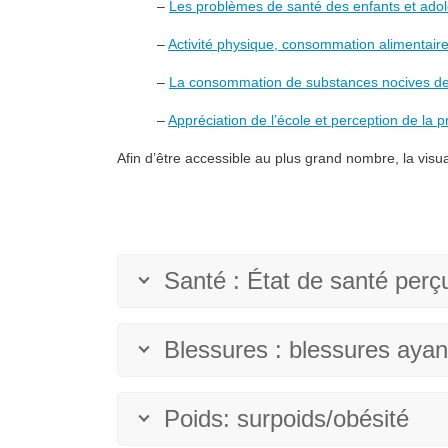
–
Les problèmes de santé des enfants et adol
–
Activité physique, consommation alimentaire
–
La consommation de substances nocives des
–
Appréciation de l’école et perception de la p
Afin d’être accessible au plus grand nombre, la visu
Santé : État de santé perç
Blessures : blessures ayant
Poids: surpoids/obésité